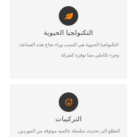
التكنولجيا الحيوية
ترانس غلوتامين و بيئة تخمير اولية مع فعاليه مضمونه
التكنولجيا الحيوية
لمدى واسع من الزبادي، الجبن و غيرها من منتجات
الالبان المخمرة.
التكنولجيا الحيوية هي السبب وراء نجاح هذه الصناعة،
وجزء تكاملي مما نوفره كشركة
تواصل معنا
احساس الطعم الراقي
مدى واسع من التركيبات، الانزيمات، المستحلبات و
التركيبات
المدربين الفنين تتضافر لتجعلك منتعش!‌
التطلع الى تحديث سلسلة عالمية موثوقة من الموردين،