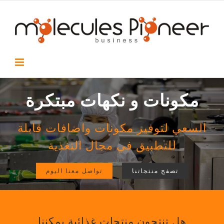
Ski
t
conten
مكونات و نكهات مبتكرة
السعي لتوفير مكونات واضافات قابلة
للتطبيق في مجال التغذية
تصفح منتجاتنا
تواصل معنا اليوم
هل تنتجون منتجات غذائیة یمكننا