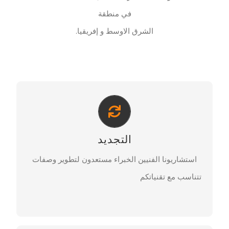
في منطقة
الشرق الاوسط و إفريقيا.
جديد بصورة طازجة
مدى واسع من الوصفات الغذائية: البان، معجنات،
التجديد
الشوكولاته والحلويات، لحوم،الزيت والسمن وغيرها مما
يمكن تغطيته.
استشاريونا الفنيين الخبراء مستعدون لتطوير وصفات
تتناسب مع تقنياتكم
تواصل معنا