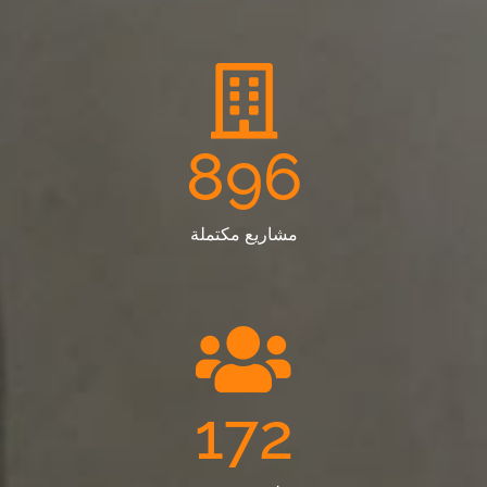
896
مشاريع مكتملة
172