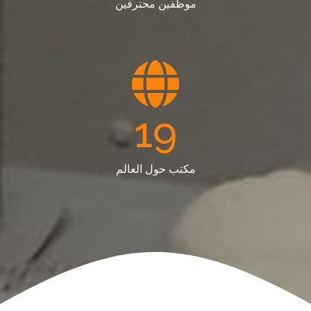
موظفين محترفين
19
مكتب حول العالم