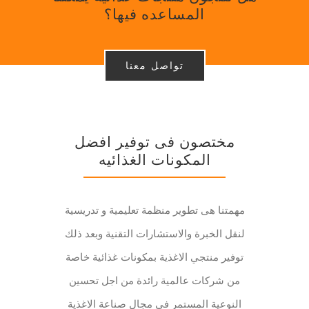
المساعده فیها؟
تواصل معنا
مختصون فی توفیر افضل
المکونات الغذائیه
مهمتنا هی تطویر منظمة تعلیمیة و تدریسیة
لنقل الخبرة والاستشارات التقنیة وبعد ذلك
توفیر منتجي الاغذیة بمکونات غذائیة خاصة
من شرکات عالمیة رائدة من اجل تحسین
النوعیة المستمر فی مجال صناعة الاغذیة