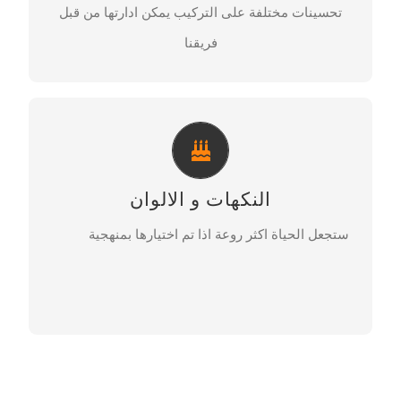
تحسينات مختلفة على التركيب يمكن ادارتها من قبل
تواصل معنا
فريقنا
رائحة قوس قزح
النكهات و الالوان
‌تنوع في النكهات والالوان التي تلبي رغبة الزبائن‌
ستجعل الحياة اكثر روعة اذا تم اختيارها بمنهجية‌‌
تواصل معنا